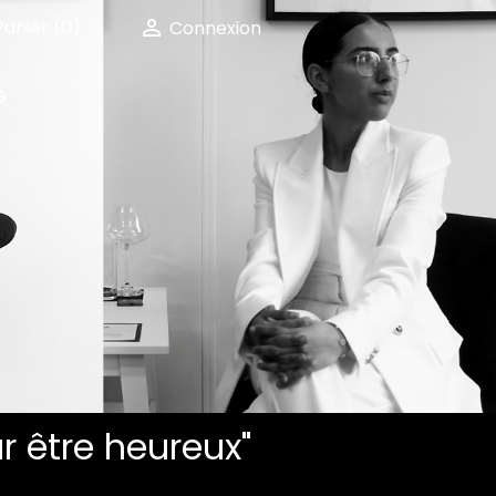

Panier
(0)
Connexion
G
ur être heureux"