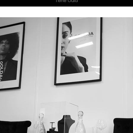
Téhé Oula