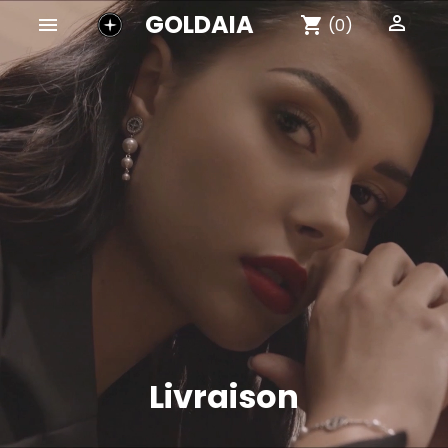
GOLDAIA


shopping_cart
(0)
Livraison